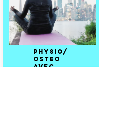
PHYSIO/
OSTEO
AVEC
DISCUSSI
ON
INSPIRÉE
Alida Farrell, D.O., pht