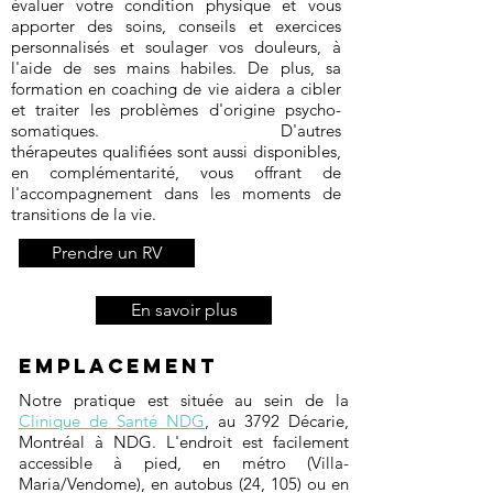
évaluer votre condition physique et vous
apporter des soins, conseils et exercices
personnalisés et soulager vos douleurs, à
l'aide de ses mains habiles. De plus, sa
formation en coaching de vie aidera a cibler
et traiter les
problèmes d'origine psycho-
somatiques. D'autres
th
érapeutes
qualifi
ées
sont aussi disponibles,
en compl
é
mentarit
é, vous offrant
de
l'accompagnement dans les moments de
transitions de la vie
.
Prendre un RV
En savoir plus
Emplacement
Notre pratique est située au sein de la
Clinique de Santé NDG
, au 3792 Décarie,
Montréal à NDG. L'endroit est facilement
accessible à pied, en métro (Villa-
Maria/Vendome), en autobus (24, 105) ou en